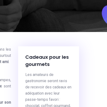
ans les
surtout
Cadeaux pour les
t ami
.
gourmets
Les amateurs de
lampes,
gastronomie seront ravis
ux
sont
de recevoir des cadeaux en
adéquation avec leur
passe-temps favori :
ur son
chocolat, coffret gourmand,