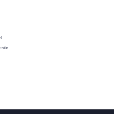
e)
entin