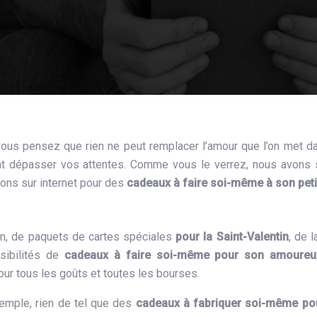
 vous pensez que rien ne peut remplacer l’amour que l’on met d
ment dépasser vos attentes. Comme vous le verrez, nous avons 
ons sur internet pour des
cadeaux à faire soi-même à son peti
ain, de paquets de cartes spéciales
pour la Saint-Valentin
, de 
sibilités de
cadeaux à faire soi-même pour son amoure
ur tous les goûts et toutes les bourses.
xemple, rien de tel que des
cadeaux à fabriquer soi-même po