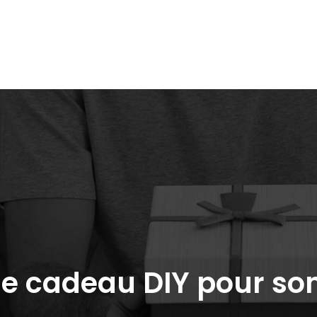
Pour son
Pour un
Cadeaux
papa
collègue
Noël
de cadeau DIY pour son