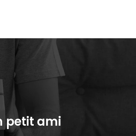
 de
Les valeurs
Blog
sures
 petit ami