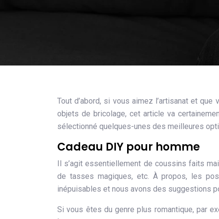
Tout d’abord, si vous aimez l’artisanat et que
objets de bricolage, cet article va certaine
sélectionné quelques-unes des meilleures opti
Cadeau DIY pour homme
Il s’agit essentiellement de coussins faits m
de tasses magiques, etc. À propos, les pos
inépuisables et nous avons des suggestions po
Si vous êtes du genre plus romantique, par e